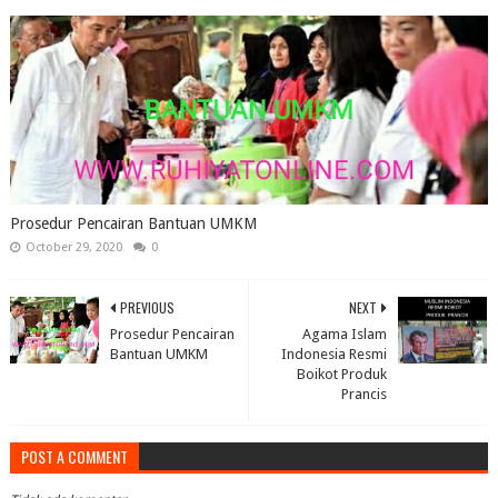
Prosedur Pencairan Bantuan UMKM
October 29, 2020
0
PREVIOUS
NEXT
Prosedur Pencairan
Agama Islam
Bantuan UMKM
Indonesia Resmi
Boikot Produk
Prancis
POST A COMMENT