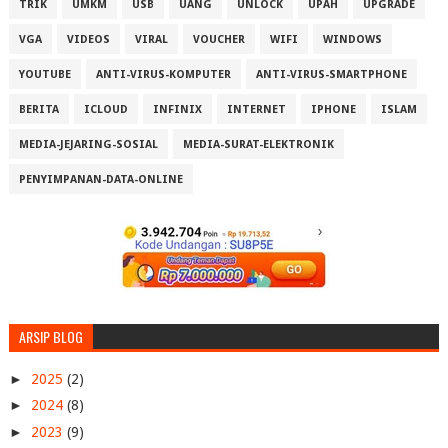
TRIK
UMKM
USB
UANG
UNLOCK
UPAH
UPGRADE
VGA
VIDEOS
VIRAL
VOUCHER
WIFI
WINDOWS
YOUTUBE
ANTI-VIRUS-KOMPUTER
ANTI-VIRUS-SMARTPHONE
BERITA
ICLOUD
INFINIX
INTERNET
IPHONE
ISLAM
MEDIA-JEJARING-SOSIAL
MEDIA-SURAT-ELEKTRONIK
PENYIMPANAN-DATA-ONLINE
ARSIP BLOG
►
2025
(2)
►
2024
(8)
►
2023
(9)