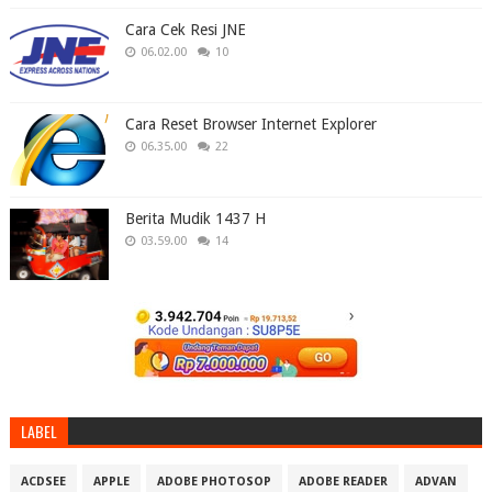
Cara Cek Resi JNE
06.02.00
10
Cara Reset Browser Internet Explorer
06.35.00
22
Berita Mudik 1437 H
03.59.00
14
LABEL
ACDSEE
APPLE
ADOBE PHOTOSOP
ADOBE READER
ADVAN