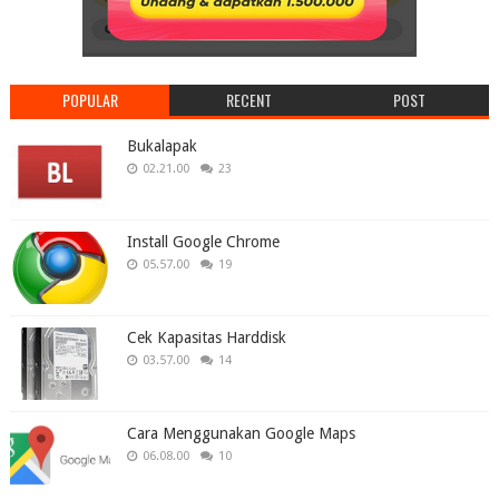
POPULAR
RECENT
POST
Bukalapak
02.21.00
23
Install Google Chrome
05.57.00
19
Cek Kapasitas Harddisk
03.57.00
14
Cara Menggunakan Google Maps
06.08.00
10