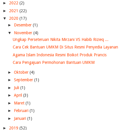
►
2022
(2)
►
2021
(22)
▼
2020
(17)
►
Desember
(1)
▼
November
(4)
Ungkap Perseteruan Nikita Mirzani VS Habib Rizieq ...
Cara Cek Bantuan UMKM Di Situs Resmi Penyedia Layanan
Agama Islam Indonesia Resmi Boikot Produk Prancis
Cara Pengajuan Permohonan Bantuan UMKM
►
Oktober
(4)
►
September
(1)
►
Juli
(1)
►
April
(3)
►
Maret
(1)
►
Februari
(1)
►
Januari
(1)
►
2019
(52)