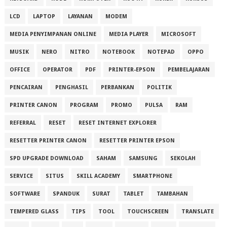
LCD
LAPTOP
LAYANAN
MODEM
MEDIA PENYIMPANAN ONLINE
MEDIA PLAYER
MICROSOFT
MUSIK
NERO
NITRO
NOTEBOOK
NOTEPAD
OPPO
OFFICE
OPERATOR
PDF
PRINTER-EPSON
PEMBELAJARAN
PENCAIRAN
PENGHASIL
PERBANKAN
POLITIK
PRINTER CANON
PROGRAM
PROMO
PULSA
RAM
REFERRAL
RESET
RESET INTERNET EXPLORER
RESETTER PRINTER CANON
RESETTER PRINTER EPSON
SPD UPGRADE DOWNLOAD
SAHAM
SAMSUNG
SEKOLAH
SERVICE
SITUS
SKILL ACADEMY
SMARTPHONE
SOFTWARE
SPANDUK
SURAT
TABLET
TAMBAHAN
TEMPERED GLASS
TIPS
TOOL
TOUCHSCREEN
TRANSLATE