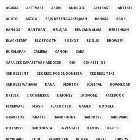
AGAMA
AKTIVASI
AKUN
ANDROID
APLIKASI
ARTIKEL
AUDIO
AXIOO
BPJS KETENAGAKERJAAN
BAHASA
BANK
BANSOS
BANTUAN
BELAJAR
BENCANA ALAM
BERSIHKAN
BLACKBERRY
BLOETOOTH
BOIKOT
BONUS
BROWSER
BUKALAPAK
CAMERA
CANON
CARA
CARA CEK KAPASITAS HARDDISK
CEK
CEK RESI JNE
CEK RESI JNT
CEK RESI POS INDONESIA
CEK RESI TIKI
CEK RESI WAHANA
DANA
DESKTOP
DIGITAL
DOWNLOAD
DRIVER
E-COMMERCE
E-MONEY
EKONOMI
FACEBOOK
FIRMWARE
FLASH
FLASH DISK
GAMES
GOOGLE
GRABKIOS
GRATIS
HANDPHONE
HARDDISK
HARDWARE
HOTSPOT
INDONESIA
INVESTASI
KAMUS
KARTU
KEYBOARD
KODE
KOMPUTER
KUOTA
KURIR
KURSUS