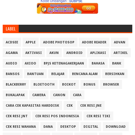
LABEL
ACDSEE
APPLE
ADOBE PHOTOSOP
ADOBE READER
ADVAN
AGAMA
AKTIVASI
AKUN
ANDROID
APLIKASI
ARTIKEL
AUDIO
AXIOO
BPJS KETENAGAKERJAAN
BAHASA
BANK
BANSOS
BANTUAN
BELAJAR
BENCANA ALAM
BERSIHKAN
BLACKBERRY
BLOETOOTH
BOIKOT
BONUS
BROWSER
BUKALAPAK
CAMERA
CANON
CARA
CARA CEK KAPASITAS HARDDISK
CEK
CEK RESI JNE
CEK RESI JNT
CEK RESI POS INDONESIA
CEK RESI TIKI
CEK RESI WAHANA
DANA
DESKTOP
DIGITAL
DOWNLOAD