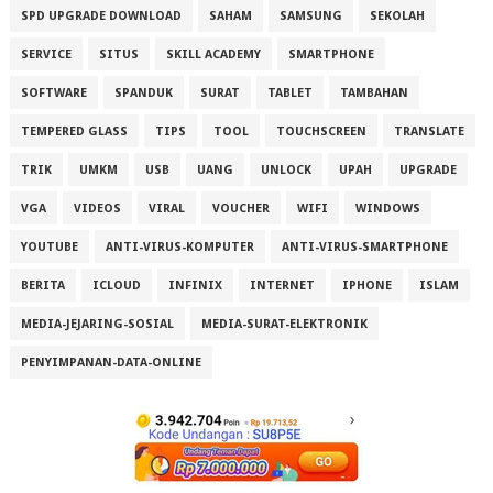
SPD UPGRADE DOWNLOAD
SAHAM
SAMSUNG
SEKOLAH
SERVICE
SITUS
SKILL ACADEMY
SMARTPHONE
SOFTWARE
SPANDUK
SURAT
TABLET
TAMBAHAN
TEMPERED GLASS
TIPS
TOOL
TOUCHSCREEN
TRANSLATE
TRIK
UMKM
USB
UANG
UNLOCK
UPAH
UPGRADE
VGA
VIDEOS
VIRAL
VOUCHER
WIFI
WINDOWS
YOUTUBE
ANTI-VIRUS-KOMPUTER
ANTI-VIRUS-SMARTPHONE
BERITA
ICLOUD
INFINIX
INTERNET
IPHONE
ISLAM
MEDIA-JEJARING-SOSIAL
MEDIA-SURAT-ELEKTRONIK
PENYIMPANAN-DATA-ONLINE