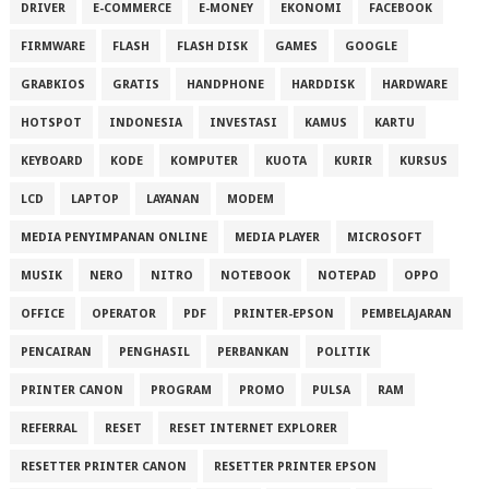
DRIVER
E-COMMERCE
E-MONEY
EKONOMI
FACEBOOK
FIRMWARE
FLASH
FLASH DISK
GAMES
GOOGLE
GRABKIOS
GRATIS
HANDPHONE
HARDDISK
HARDWARE
HOTSPOT
INDONESIA
INVESTASI
KAMUS
KARTU
KEYBOARD
KODE
KOMPUTER
KUOTA
KURIR
KURSUS
LCD
LAPTOP
LAYANAN
MODEM
MEDIA PENYIMPANAN ONLINE
MEDIA PLAYER
MICROSOFT
MUSIK
NERO
NITRO
NOTEBOOK
NOTEPAD
OPPO
OFFICE
OPERATOR
PDF
PRINTER-EPSON
PEMBELAJARAN
PENCAIRAN
PENGHASIL
PERBANKAN
POLITIK
PRINTER CANON
PROGRAM
PROMO
PULSA
RAM
REFERRAL
RESET
RESET INTERNET EXPLORER
RESETTER PRINTER CANON
RESETTER PRINTER EPSON