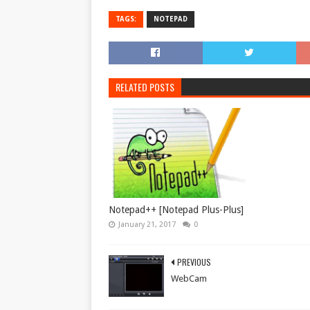
TAGS:
NOTEPAD
RELATED POSTS
Notepad++ [Notepad Plus-Plus]
January 21, 2017
0
PREVIOUS
WebCam