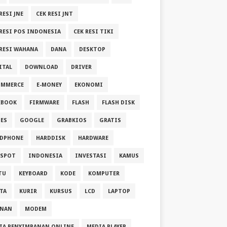
RESI JNE
CEK RESI JNT
 RESI POS INDONESIA
CEK RESI TIKI
 RESI WAHANA
DANA
DESKTOP
ITAL
DOWNLOAD
DRIVER
OMMERCE
E-MONEY
EKONOMI
EBOOK
FIRMWARE
FLASH
FLASH DISK
ES
GOOGLE
GRABKIOS
GRATIS
DPHONE
HARDDISK
HARDWARE
SPOT
INDONESIA
INVESTASI
KAMUS
TU
KEYBOARD
KODE
KOMPUTER
TA
KURIR
KURSUS
LCD
LAPTOP
ANAN
MODEM
IA PENYIMPANAN ONLINE
MEDIA PLAYER