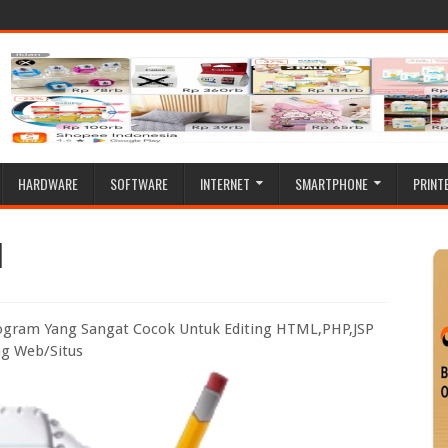
HARDWARE
SOFTWARE
INTERNET
SMARTPHONE
PRINT
]
rogram Yang Sangat Cocok Untuk Editing HTML,PHP,JSP
ng Web/Situs