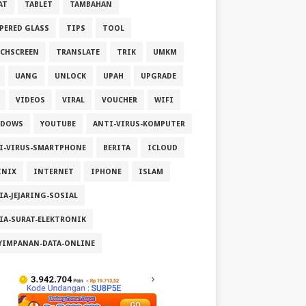
AT
TABLET
TAMBAHAN
PERED GLASS
TIPS
TOOL
CHSCREEN
TRANSLATE
TRIK
UMKM
UANG
UNLOCK
UPAH
UPGRADE
VIDEOS
VIRAL
VOUCHER
WIFI
NDOWS
YOUTUBE
ANTI-VIRUS-KOMPUTER
I-VIRUS-SMARTPHONE
BERITA
ICLOUD
INIX
INTERNET
IPHONE
ISLAM
IA-JEJARING-SOSIAL
IA-SURAT-ELEKTRONIK
YIMPANAN-DATA-ONLINE