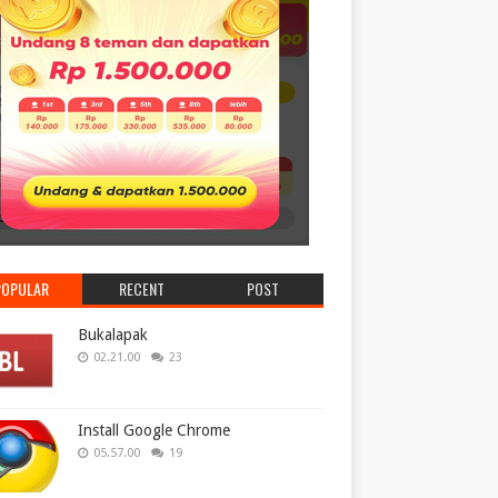
POPULAR
RECENT
POST
Bukalapak
02.21.00
23
Install Google Chrome
05.57.00
19