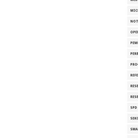
MIC
NOT
OPE
PEM
PER
PRO
REF
RES
RES
SPD
SEK
SMA