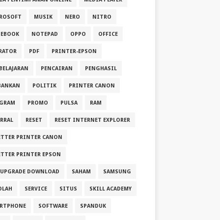
ROSOFT
MUSIK
NERO
NITRO
EBOOK
NOTEPAD
OPPO
OFFICE
RATOR
PDF
PRINTER-EPSON
BELAJARAN
PENCAIRAN
PENGHASIL
BANKAN
POLITIK
PRINTER CANON
GRAM
PROMO
PULSA
RAM
ERRAL
RESET
RESET INTERNET EXPLORER
ETTER PRINTER CANON
ETTER PRINTER EPSON
 UPGRADE DOWNLOAD
SAHAM
SAMSUNG
OLAH
SERVICE
SITUS
SKILL ACADEMY
RTPHONE
SOFTWARE
SPANDUK