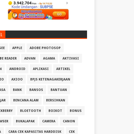
EL
SEE
APPLE
ADOBE PHOTOSOP
BE READER
ADVAN
AGAMA
AKTIVASI
N
ANDROID
APLIKASI
ARTIKEL
IO
AXIOO
BPJS KETENAGAKERJAAN
ASA
BANK
BANSOS
BANTUAN
AJAR
BENCANA ALAM
BERSIHKAN
CKBERRY
BLOETOOTH
BOIKOT
BONUS
WSER
BUKALAPAK
CAMERA
CANON
A
CARA CEK KAPASITAS HARDDISK
CEK