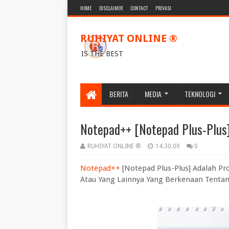
HOME
DISCLAIMER
CONTACT
PRIVASI
RUHIYAT ONLINE ®
IS THE BEST
BERITA
MEDIA
TEKNOLOGI
Notepad++ [Notepad Plus-Plus
RUHIYAT ONLINE ®
14.30.00
0
Notepad++
[Notepad Plus-Plus] Adalah P
Atau Yang Lainnya Yang Berkenaan Tenta