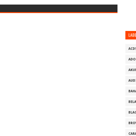
LAB
ACD
ADO
AKU
AUD
BAH
BEL
BLA
BRO
CAR