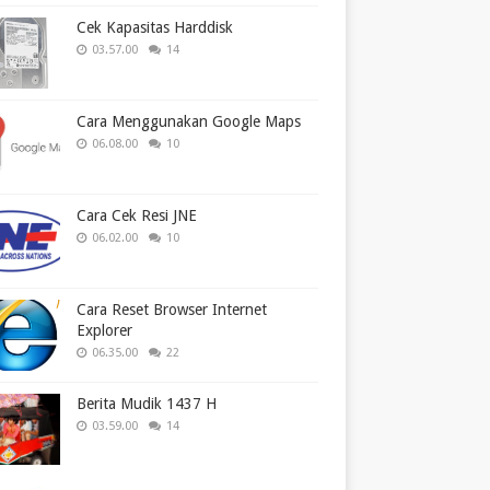
Cek Kapasitas Harddisk
03.57.00
14
Cara Menggunakan Google Maps
06.08.00
10
Cara Cek Resi JNE
06.02.00
10
Cara Reset Browser Internet
Explorer
06.35.00
22
Berita Mudik 1437 H
03.59.00
14