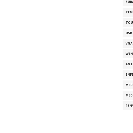
SUR
TEM
TOU
USB
VGA
WI
ANT
INF
MED
MED
PEN