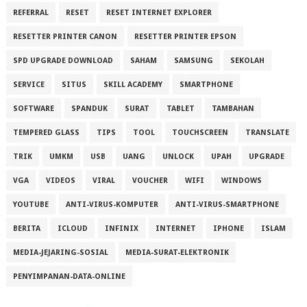
REFERRAL
RESET
RESET INTERNET EXPLORER
RESETTER PRINTER CANON
RESETTER PRINTER EPSON
SPD UPGRADE DOWNLOAD
SAHAM
SAMSUNG
SEKOLAH
SERVICE
SITUS
SKILL ACADEMY
SMARTPHONE
SOFTWARE
SPANDUK
SURAT
TABLET
TAMBAHAN
TEMPERED GLASS
TIPS
TOOL
TOUCHSCREEN
TRANSLATE
TRIK
UMKM
USB
UANG
UNLOCK
UPAH
UPGRADE
VGA
VIDEOS
VIRAL
VOUCHER
WIFI
WINDOWS
YOUTUBE
ANTI-VIRUS-KOMPUTER
ANTI-VIRUS-SMARTPHONE
BERITA
ICLOUD
INFINIX
INTERNET
IPHONE
ISLAM
MEDIA-JEJARING-SOSIAL
MEDIA-SURAT-ELEKTRONIK
PENYIMPANAN-DATA-ONLINE