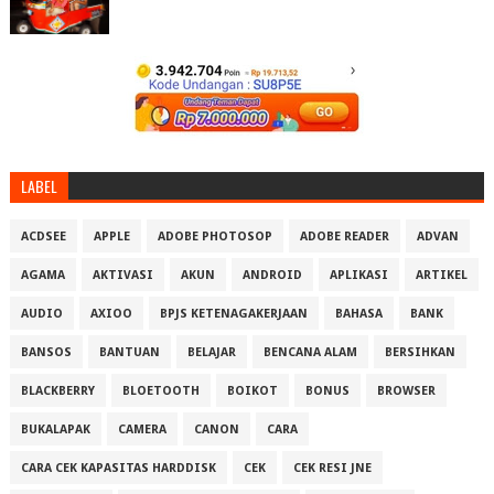
LABEL
ACDSEE
APPLE
ADOBE PHOTOSOP
ADOBE READER
ADVAN
AGAMA
AKTIVASI
AKUN
ANDROID
APLIKASI
ARTIKEL
AUDIO
AXIOO
BPJS KETENAGAKERJAAN
BAHASA
BANK
BANSOS
BANTUAN
BELAJAR
BENCANA ALAM
BERSIHKAN
BLACKBERRY
BLOETOOTH
BOIKOT
BONUS
BROWSER
BUKALAPAK
CAMERA
CANON
CARA
CARA CEK KAPASITAS HARDDISK
CEK
CEK RESI JNE