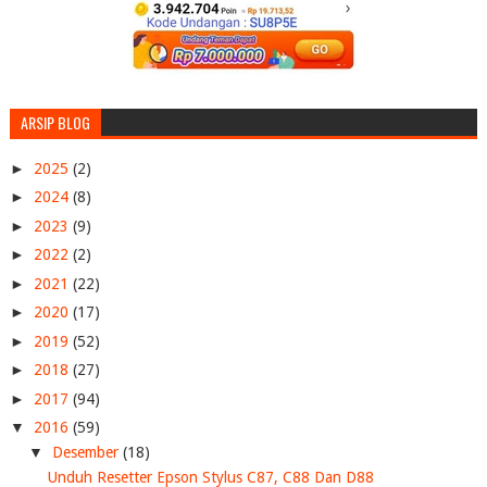
ARSIP BLOG
►
2025
(2)
►
2024
(8)
►
2023
(9)
►
2022
(2)
►
2021
(22)
►
2020
(17)
►
2019
(52)
►
2018
(27)
►
2017
(94)
▼
2016
(59)
▼
Desember
(18)
Unduh Resetter Epson Stylus C87, C88 Dan D88