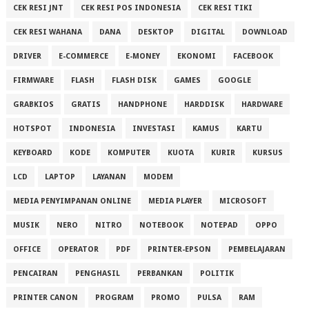
CEK RESI JNT
CEK RESI POS INDONESIA
CEK RESI TIKI
CEK RESI WAHANA
DANA
DESKTOP
DIGITAL
DOWNLOAD
DRIVER
E-COMMERCE
E-MONEY
EKONOMI
FACEBOOK
FIRMWARE
FLASH
FLASH DISK
GAMES
GOOGLE
GRABKIOS
GRATIS
HANDPHONE
HARDDISK
HARDWARE
HOTSPOT
INDONESIA
INVESTASI
KAMUS
KARTU
KEYBOARD
KODE
KOMPUTER
KUOTA
KURIR
KURSUS
LCD
LAPTOP
LAYANAN
MODEM
MEDIA PENYIMPANAN ONLINE
MEDIA PLAYER
MICROSOFT
MUSIK
NERO
NITRO
NOTEBOOK
NOTEPAD
OPPO
OFFICE
OPERATOR
PDF
PRINTER-EPSON
PEMBELAJARAN
PENCAIRAN
PENGHASIL
PERBANKAN
POLITIK
PRINTER CANON
PROGRAM
PROMO
PULSA
RAM