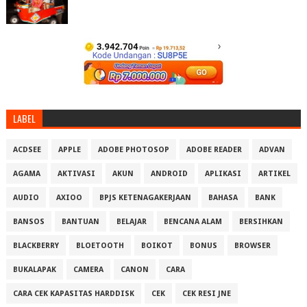
LABEL
ACDSEE
APPLE
ADOBE PHOTOSOP
ADOBE READER
ADVAN
AGAMA
AKTIVASI
AKUN
ANDROID
APLIKASI
ARTIKEL
AUDIO
AXIOO
BPJS KETENAGAKERJAAN
BAHASA
BANK
BANSOS
BANTUAN
BELAJAR
BENCANA ALAM
BERSIHKAN
BLACKBERRY
BLOETOOTH
BOIKOT
BONUS
BROWSER
BUKALAPAK
CAMERA
CANON
CARA
CARA CEK KAPASITAS HARDDISK
CEK
CEK RESI JNE