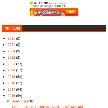
ARSIP BLOG
►
2025
(2)
►
2024
(8)
►
2023
(9)
►
2022
(2)
►
2021
(22)
►
2020
(17)
►
2019
(52)
►
2018
(27)
►
2017
(94)
▼
2016
(59)
▼
Desember
(18)
Unduh Resetter Epson Stylus C87, C88 Dan D88