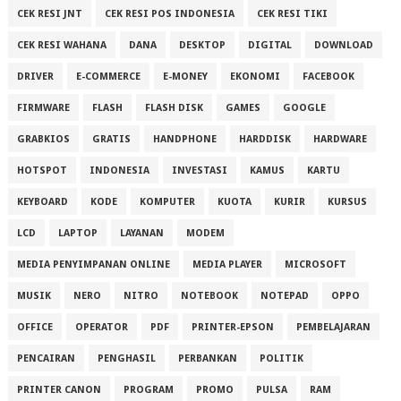
CEK RESI JNT
CEK RESI POS INDONESIA
CEK RESI TIKI
CEK RESI WAHANA
DANA
DESKTOP
DIGITAL
DOWNLOAD
DRIVER
E-COMMERCE
E-MONEY
EKONOMI
FACEBOOK
FIRMWARE
FLASH
FLASH DISK
GAMES
GOOGLE
GRABKIOS
GRATIS
HANDPHONE
HARDDISK
HARDWARE
HOTSPOT
INDONESIA
INVESTASI
KAMUS
KARTU
KEYBOARD
KODE
KOMPUTER
KUOTA
KURIR
KURSUS
LCD
LAPTOP
LAYANAN
MODEM
MEDIA PENYIMPANAN ONLINE
MEDIA PLAYER
MICROSOFT
MUSIK
NERO
NITRO
NOTEBOOK
NOTEPAD
OPPO
OFFICE
OPERATOR
PDF
PRINTER-EPSON
PEMBELAJARAN
PENCAIRAN
PENGHASIL
PERBANKAN
POLITIK
PRINTER CANON
PROGRAM
PROMO
PULSA
RAM