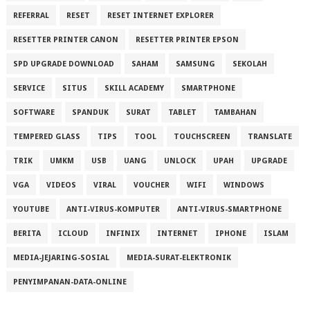
REFERRAL
RESET
RESET INTERNET EXPLORER
RESETTER PRINTER CANON
RESETTER PRINTER EPSON
SPD UPGRADE DOWNLOAD
SAHAM
SAMSUNG
SEKOLAH
SERVICE
SITUS
SKILL ACADEMY
SMARTPHONE
SOFTWARE
SPANDUK
SURAT
TABLET
TAMBAHAN
TEMPERED GLASS
TIPS
TOOL
TOUCHSCREEN
TRANSLATE
TRIK
UMKM
USB
UANG
UNLOCK
UPAH
UPGRADE
VGA
VIDEOS
VIRAL
VOUCHER
WIFI
WINDOWS
YOUTUBE
ANTI-VIRUS-KOMPUTER
ANTI-VIRUS-SMARTPHONE
BERITA
ICLOUD
INFINIX
INTERNET
IPHONE
ISLAM
MEDIA-JEJARING-SOSIAL
MEDIA-SURAT-ELEKTRONIK
PENYIMPANAN-DATA-ONLINE