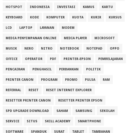
HOTSPOT
INDONESIA
INVESTASI
KAMUS
KARTU
KEYBOARD
KODE
KOMPUTER
KUOTA
KURIR
KURSUS
LCD
LAPTOP
LAYANAN
MODEM
MEDIA PENYIMPANAN ONLINE
MEDIA PLAYER
MICROSOFT
MUSIK
NERO
NITRO
NOTEBOOK
NOTEPAD
OPPO
OFFICE
OPERATOR
PDF
PRINTER-EPSON
PEMBELAJARAN
PENCAIRAN
PENGHASIL
PERBANKAN
POLITIK
PRINTER CANON
PROGRAM
PROMO
PULSA
RAM
REFERRAL
RESET
RESET INTERNET EXPLORER
RESETTER PRINTER CANON
RESETTER PRINTER EPSON
SPD UPGRADE DOWNLOAD
SAHAM
SAMSUNG
SEKOLAH
SERVICE
SITUS
SKILL ACADEMY
SMARTPHONE
SOFTWARE
SPANDUK
SURAT
TABLET
TAMBAHAN