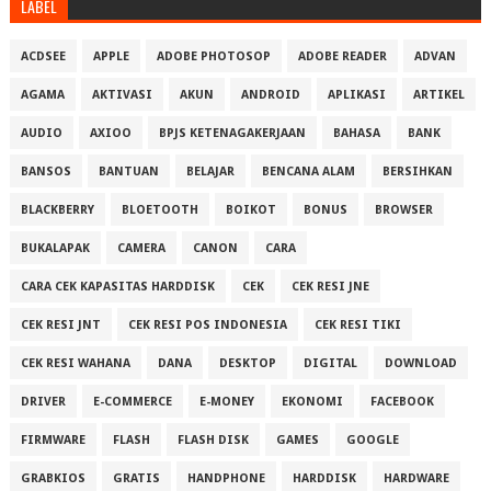
LABEL
ACDSEE
APPLE
ADOBE PHOTOSOP
ADOBE READER
ADVAN
AGAMA
AKTIVASI
AKUN
ANDROID
APLIKASI
ARTIKEL
AUDIO
AXIOO
BPJS KETENAGAKERJAAN
BAHASA
BANK
BANSOS
BANTUAN
BELAJAR
BENCANA ALAM
BERSIHKAN
BLACKBERRY
BLOETOOTH
BOIKOT
BONUS
BROWSER
BUKALAPAK
CAMERA
CANON
CARA
CARA CEK KAPASITAS HARDDISK
CEK
CEK RESI JNE
CEK RESI JNT
CEK RESI POS INDONESIA
CEK RESI TIKI
CEK RESI WAHANA
DANA
DESKTOP
DIGITAL
DOWNLOAD
DRIVER
E-COMMERCE
E-MONEY
EKONOMI
FACEBOOK
FIRMWARE
FLASH
FLASH DISK
GAMES
GOOGLE
GRABKIOS
GRATIS
HANDPHONE
HARDDISK
HARDWARE