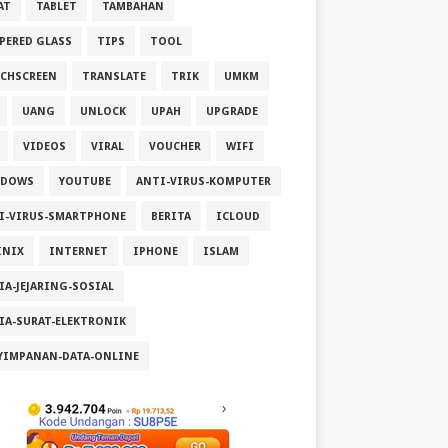
AT
TABLET
TAMBAHAN
PERED GLASS
TIPS
TOOL
CHSCREEN
TRANSLATE
TRIK
UMKM
UANG
UNLOCK
UPAH
UPGRADE
VIDEOS
VIRAL
VOUCHER
WIFI
NDOWS
YOUTUBE
ANTI-VIRUS-KOMPUTER
I-VIRUS-SMARTPHONE
BERITA
ICLOUD
INIX
INTERNET
IPHONE
ISLAM
IA-JEJARING-SOSIAL
IA-SURAT-ELEKTRONIK
YIMPANAN-DATA-ONLINE