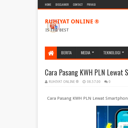
HOME
DISCLAIMER
CONTACT
PRIVASI
RUHIYAT ONLINE ®
IS THE BEST
BERITA
MEDIA
TEKNOLOGI
Cara Pasang KWH PLN Lewat 
RUHIYAT ONLINE ®
08.57.00
0
Cara Pasang KWH PLN Lewat Smartphone