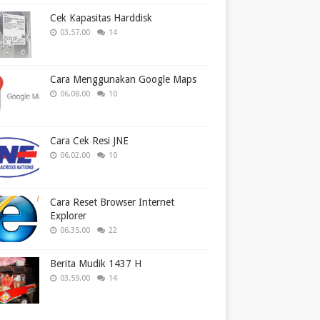
Cek Kapasitas Harddisk
03.57.00
14
Cara Menggunakan Google Maps
06.08.00
10
Cara Cek Resi JNE
06.02.00
10
Cara Reset Browser Internet
Explorer
06.35.00
22
Berita Mudik 1437 H
03.59.00
14