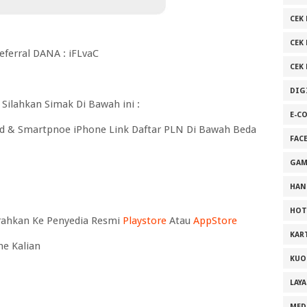
CEK 
CEK
eferral DANA : iFLvaC
CEK
DIG
ilahkan Simak Di Bawah ini :
E-C
id & Smartpnoe iPhone Link Daftar PLN Di Bawah Beda
FAC
GAM
HAN
HOT
Arahkan Ke Penyedia Resmi
Playstore
Atau
AppStore
KAR
ne Kalian
KUO
LAY
MED