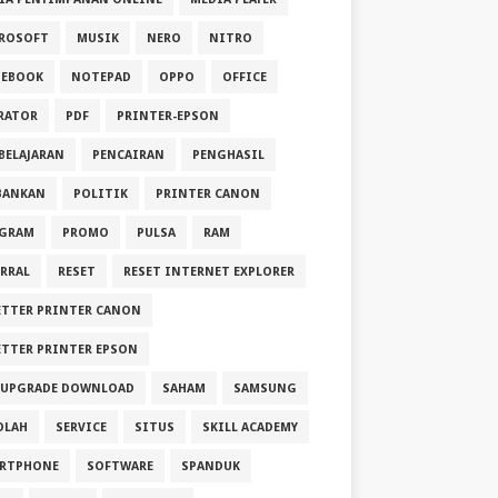
ROSOFT
MUSIK
NERO
NITRO
EBOOK
NOTEPAD
OPPO
OFFICE
RATOR
PDF
PRINTER-EPSON
BELAJARAN
PENCAIRAN
PENGHASIL
BANKAN
POLITIK
PRINTER CANON
GRAM
PROMO
PULSA
RAM
ERRAL
RESET
RESET INTERNET EXPLORER
ETTER PRINTER CANON
ETTER PRINTER EPSON
 UPGRADE DOWNLOAD
SAHAM
SAMSUNG
OLAH
SERVICE
SITUS
SKILL ACADEMY
RTPHONE
SOFTWARE
SPANDUK