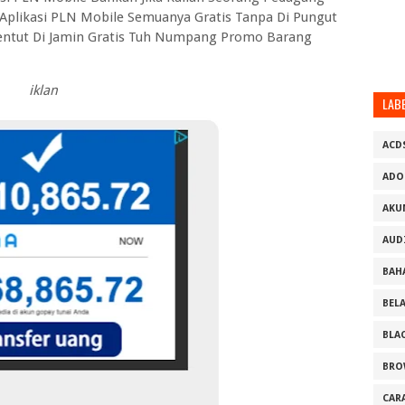
 Aplikasi PLN Mobile Semuanya Gratis Tanpa Di Pungut
 Kentut Di Jamin Gratis Tuh Numpang Promo Barang
iklan
LAB
ACD
ADO
AKU
AUD
BAH
BEL
BLA
BRO
CAR