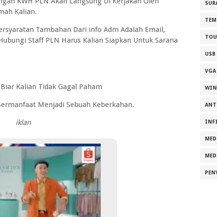
angan KWH PLN Akan Langsung Di Kerjakan Oleh
SUR
ah Kalian.
TEM
Persyaratan Tambahan Dari info Adm Adalah Email,
TOU
ubungi Staff PLN Harus Kalian Siapkan Untuk Sarana
USB
VGA
Biar Kalian Tidak Gagal Paham
WI
o Bermanfaat Menjadi Sebuah Keberkahan.
ANT
iklan
INF
MED
MED
PEN