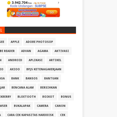
EL
SEE
APPLE
ADOBE PHOTOSOP
BE READER
ADVAN
AGAMA
AKTIVASI
N
ANDROID
APLIKASI
ARTIKEL
IO
AXIOO
BPJS KETENAGAKERJAAN
ASA
BANK
BANSOS
BANTUAN
AJAR
BENCANA ALAM
BERSIHKAN
CKBERRY
BLOETOOTH
BOIKOT
BONUS
WSER
BUKALAPAK
CAMERA
CANON
A
CARA CEK KAPASITAS HARDDISK
CEK