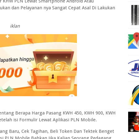
er KHW PLN Lewat Smartphone Android Atau
kan dan Pelayanan nya Sangat Cepat Asal Di Lakukan
iklan
Tentang Berapa Harga Pasang KWH 450, KWH 900, KWH
etelah isi Formulir Lewat Aplikasi PLN Mobile.
ang Baru, Cek Tagihan, Beli Token Dan Tektek Benget
asi PLN Mobile Bahkan Jika Kalian Seorang Pedagang