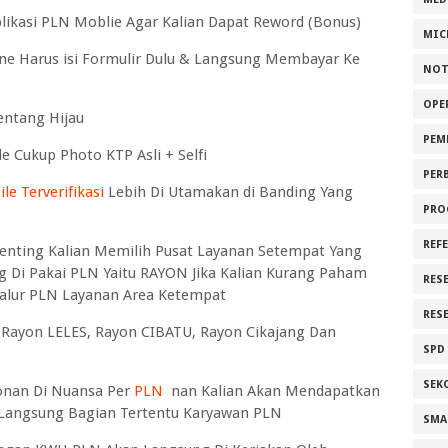
plikasi PLN Moblie Agar Kalian Dapat Reword (Bonus)
MIC
e Harus isi Formulir Dulu & Langsung Membayar Ke
NOT
OPE
entang Hijau
PEM
e Cukup Photo KTP Asli + Selfi
PER
e Terverifikasi
Lebih Di Utamakan di Banding Yang
PRO
REF
Penting Kalian Memilih Pusat Layanan Setempat Yang
ng Di Pakai PLN Yaitu RAYON Jika Kalian Kurang Paham
RES
/Jalur PLN Layanan Area Ketempat
RES
 Rayon LELES, Rayon CIBATU, Rayon Cikajang Dan
SPD
SEK
onan Di Nuansa Per
PLN
nan Kalian Akan Mendapatkan
 Langsung Bagian Tertentu Karyawan PLN
SMA