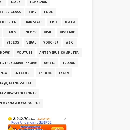
AT
TABLET
TAMBAHAN
PERED GLASS
TIPS
TOOL
CHSCREEN
TRANSLATE
TRIK
UMKM
UANG
UNLOCK
UPAH
UPGRADE
VIDEOS
VIRAL
VOUCHER
WIFI
NDOWS
YOUTUBE
ANTI-VIRUS-KOMPUTER
I-VIRUS-SMARTPHONE
BERITA
ICLOUD
INIX
INTERNET
IPHONE
ISLAM
IA-JEJARING-SOSIAL
IA-SURAT-ELEKTRONIK
YIMPANAN-DATA-ONLINE