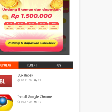
POPULAR
RECENT
POST
Bukalapak
02.21.00
23
Install Google Chrome
05.57.00
19