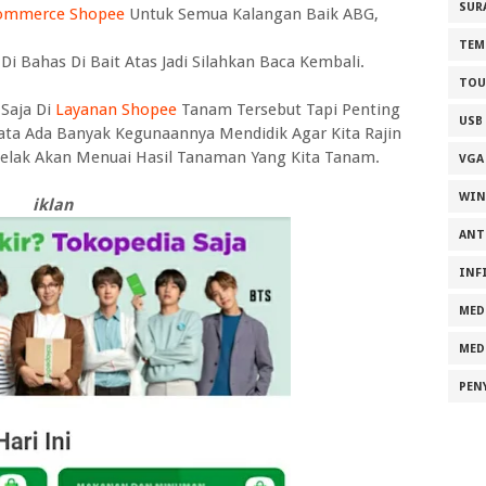
SUR
Commerce
Shopee
Untuk Semua Kalangan Baik ABG,
TEM
i Bahas Di Bait Atas Jadi Silahkan Baca Kembali.
TOU
Saja Di
Layanan Shopee
Tanam Tersebut Tapi Penting
USB
ta Ada Banyak Kegunaannya Mendidik Agar Kita Rajin
lak Akan Menuai Hasil Tanaman Yang Kita Tanam.
VGA
WI
iklan
ANT
INF
MED
MED
PEN