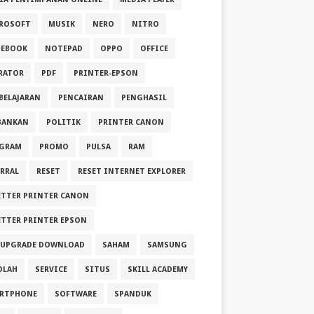
ROSOFT
MUSIK
NERO
NITRO
EBOOK
NOTEPAD
OPPO
OFFICE
RATOR
PDF
PRINTER-EPSON
BELAJARAN
PENCAIRAN
PENGHASIL
BANKAN
POLITIK
PRINTER CANON
GRAM
PROMO
PULSA
RAM
ERRAL
RESET
RESET INTERNET EXPLORER
ETTER PRINTER CANON
ETTER PRINTER EPSON
 UPGRADE DOWNLOAD
SAHAM
SAMSUNG
OLAH
SERVICE
SITUS
SKILL ACADEMY
RTPHONE
SOFTWARE
SPANDUK