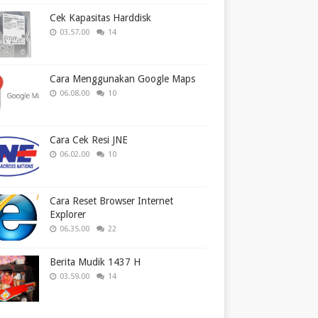
Cek Kapasitas Harddisk
03.57.00
14
Cara Menggunakan Google Maps
06.08.00
10
Cara Cek Resi JNE
06.02.00
10
Cara Reset Browser Internet
Explorer
06.35.00
22
Berita Mudik 1437 H
03.59.00
14