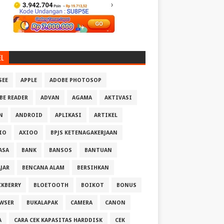
EL
SEE
APPLE
ADOBE PHOTOSOP
BE READER
ADVAN
AGAMA
AKTIVASI
N
ANDROID
APLIKASI
ARTIKEL
IO
AXIOO
BPJS KETENAGAKERJAAN
ASA
BANK
BANSOS
BANTUAN
AJAR
BENCANA ALAM
BERSIHKAN
CKBERRY
BLOETOOTH
BOIKOT
BONUS
WSER
BUKALAPAK
CAMERA
CANON
A
CARA CEK KAPASITAS HARDDISK
CEK