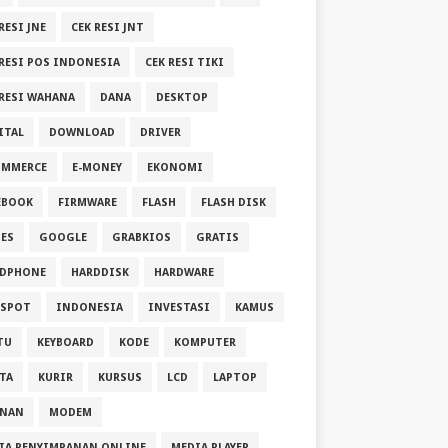
RESI JNE
CEK RESI JNT
 RESI POS INDONESIA
CEK RESI TIKI
 RESI WAHANA
DANA
DESKTOP
ITAL
DOWNLOAD
DRIVER
OMMERCE
E-MONEY
EKONOMI
EBOOK
FIRMWARE
FLASH
FLASH DISK
ES
GOOGLE
GRABKIOS
GRATIS
DPHONE
HARDDISK
HARDWARE
SPOT
INDONESIA
INVESTASI
KAMUS
TU
KEYBOARD
KODE
KOMPUTER
TA
KURIR
KURSUS
LCD
LAPTOP
ANAN
MODEM
IA PENYIMPANAN ONLINE
MEDIA PLAYER