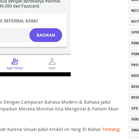
MIC
NOT
OPE
PEM
PER
PRO
REF
RES
RES
has Dengan Campuran Bahasa Modern & Bahasa jadul
 Sampaikan Mereka Minimal Kita Mengenal & Paham Akan
SPD
SEK
at Karena Sesuai Judul Artikel ini Yang Di Bahas
Tentang
SMA