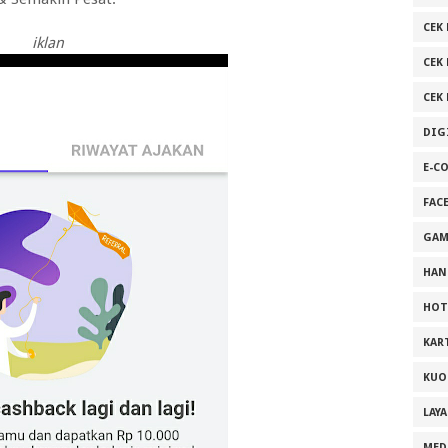
CEK 
iklan
CEK
CEK
DIG
E-C
FAC
GAM
HAN
HOT
KAR
KUO
LAY
MED