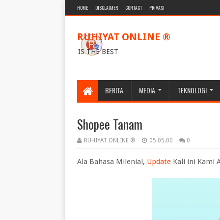
HOME
DISCLAIMER
CONTACT
PRIVASI
RUHIYAT ONLINE ®
IS THE BEST
BERITA
MEDIA
TEKNOLOGI
Shopee Tanam
RUHIYAT ONLINE ®
05.05.00
0
Ala Bahasa Milenial,
Update
Kali ini Kami