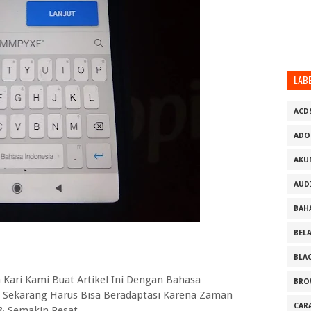
LAB
ACD
ADO
AKU
AUD
BAH
BEL
BLA
Kari Kami Buat Artikel Ini Dengan Bahasa
BRO
n Sekarang Harus Bisa Beradaptasi Karena Zaman
CAR
& Semakin Pesat.