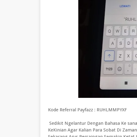
Kode Referral Payfazz : RUHLMMPYXF
Sedikit Ngelantur Dengan Bahasa Ke sana 
KeKinian Agar Kalian Para Sobat Di Zama
Sekarang Arus Persaingan Semakin Ketat 